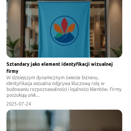
Sztandary jako element identyfikacji wizualnej
firmy
W dzisiejszym dynamicznym świecie biznesu,
identyfikacja wizualna odgrywa kluczową rolę w
budowaniu rozpoznawalności i lojalności klientów. Firmy
poszukują unik...
2025-07-24