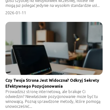
gości szybciej niż kiedykolwiek wcześniej, hotele nie
mogą już polegać jedynie na wysokim standardzie usł...
2026-01-11
Czy Twoja Strona Jest Widoczna? Odkryj Sekrety
Efektywnego Pozycjonowania
Prowadzisz stronę internetową, ale brakuje Ci
odwiedzin? Niewłaściwie pozycjonowanie może być tu
winowajcą. Poznaj sprawdzone metody, które pomogą
unowocześnić...